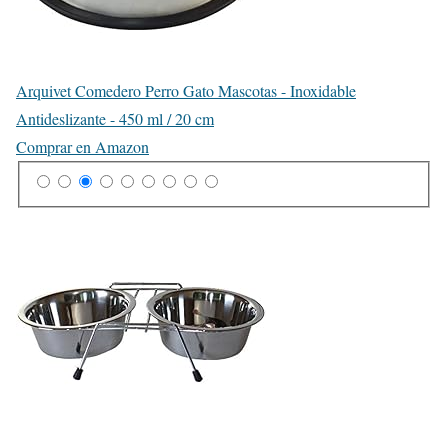
Arquivet Comedero Perro Gato Mascotas - Inoxidable
Antideslizante - 450 ml / 20 cm
Comprar en Amazon