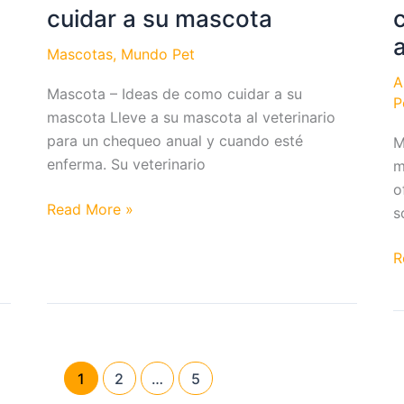
cachorro
cuidar a su mascota
a
Mascotas
,
Mundo Pet
A
Mascota – Ideas de como cuidar a su
P
mascota Lleve a su mascota al veterinario
para un chequeo anual y cuando esté
M
enferma. Su veterinario
m
o
Mascota
Read More »
s
–
Ideas
M
R
de
–
como
C
cuidar
s
a
c
su
c
1
2
…
5
mascota
a