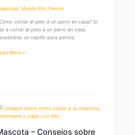
ascotas
,
Mundo Pet
,
Perros
Cómo cortar el pelo a un perro en casa? Si
as a cortar el pelo a un perro en casa,
ecesitarás un cepillo para perros,
Cómo
ead More »
ortar
elo
n
erro
n
asa?
Mascota – Consejos sobre