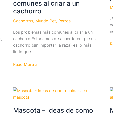
comunes al criar a un
M
cachorro
¿
Cachorros
,
Mundo Pet
,
Perros
v
n
Los problemas más comunes al criar a un
s,
cachorro Estaríamos de acuerdo en que un
¿
R
cachorro (sin importar la raza) es lo más
c
lindo que
el
p
Los
Read More »
a
problemas
u
más
p
comunes
e
al
c
criar
a
Mascota – Ideas de como
un