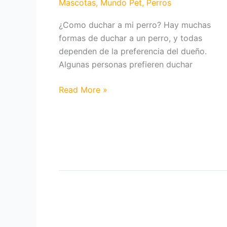
Mascotas
,
Mundo Pet
,
Perros
artificiales?
¿Como duchar a mi perro? Hay muchas
formas de duchar a un perro, y todas
dependen de la preferencia del dueño.
Algunas personas prefieren duchar
¿Como
Read More »
duchar
a
mi
perro?