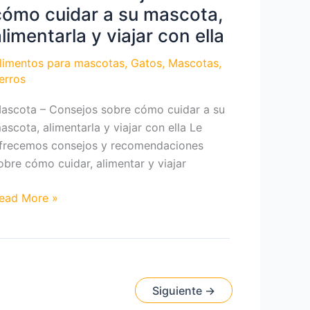
cómo cuidar a su mascota,
limentarla y viajar con ella
limentos para mascotas
,
Gatos
,
Mascotas
,
erros
ascota – Consejos sobre cómo cuidar a su
ascota, alimentarla y viajar con ella Le
frecemos consejos y recomendaciones
obre cómo cuidar, alimentar y viajar
ascota
ead More »
onsejos
obre
ómo
uidar
Siguiente
→