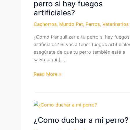
perro si hay fuegos
artificiales?
Cachorros
,
Mundo Pet
,
Perros
,
Veterinarios
¿Cómo tranquilizar a tu perro si hay fuegos
artificiales? Si vas a tener fuegos artificiale
asegúrate de que tu perro también esté a
salvo. aquí […]
¿Cómo
Read More »
tranquilizar
a
tu
perro
si
¿Como duchar a mi perro?
hay
fuegos